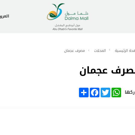
العر
حة الرئيسية
المحلات
مصرف عجمان
صرف عجمان
SHARE
FACEBOOK
TWITTER
WHATSAPP
كها