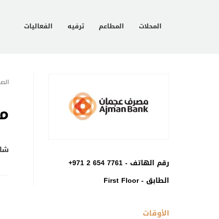
المحلات
المطاعم
ترفيه
الفعاليات
الصف
م
شار
رقم الهاتف -
+971 2 654 7761
الطابق - First Floor
الأوقات