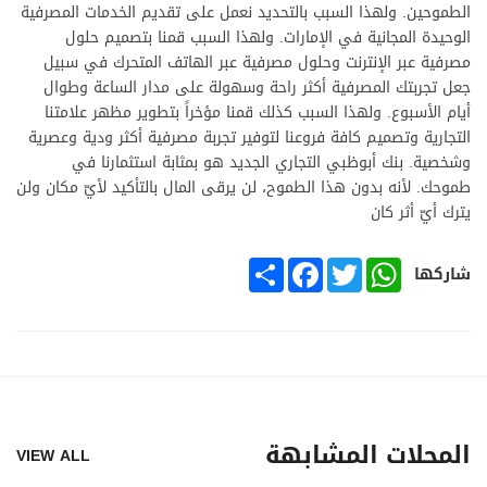
الطموحين. ولهذا السبب بالتحديد نعمل على تقديم الخدمات المصرفية
الوحيدة المجانية في الإمارات. ولهذا السبب قمنا بتصميم حلول
مصرفية عبر الإنترنت وحلول مصرفية عبر الهاتف المتحرك في سبيل
جعل تجربتك المصرفية أكثر راحة وسهولة على مدار الساعة وطوال
أيام الأسبوع. ولهذا السبب كذلك قمنا مؤخراً بتطوير مظهر علامتنا
التجارية وتصميم كافة فروعنا لتوفير تجربة مصرفية أكثر ودية وعصرية
وشخصية. بنك أبوظبي التجاري الجديد هو بمثابة استثمارنا في
طموحك. لأنه بدون هذا الطموح، لن يرقى المال بالتأكيد لأيّ مكان ولن
يترك أيّ أثر كان
SHARE
FACEBOOK
TWITTER
WHATSAPP
شاركها
المحلات المشابهة
VIEW ALL