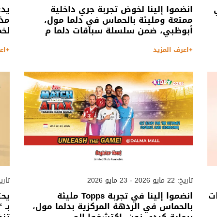
انضموا إلينا لخوض تجربة جري داخلية
يدع
ممتعة ومليئة بالحماس في دلما مول،
مذه
أبوظبي، ضمن سلسلة سباقات دلما م
لخم
+اعرف المزيد
+اع
تاريخ: 22 مايو 2026 - 23 مايو 2026
تاريخ: 15 مايو 2026
ت
انضموا إلينا في تجربة Topps مليئة
يحت
بالحماس في الردهة المركزية بدلما مول،