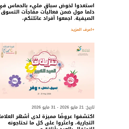
استعدوا لخوض سباقٍ مليء بالحماس في
دلما مول ضمن فعاليات مفاجآت التسوق
الصيفية. اجمعوا أفراد عائلتكم،
+اعرف المزيد
تاريخ: 21 مايو 2026 - 31 مايو 2026
اكتشفوا عروضًا مميزة لدى أشهر العلاما
التجارية، واعثروا على كل ما تحتاجونه