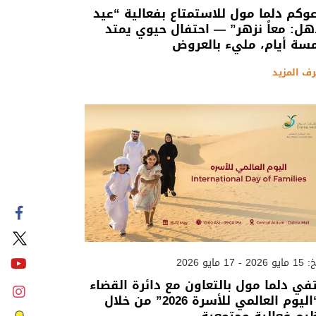
وكم دلما مول للاستمتاع بفعالية “عيد
ل: معاً نزهر” — احتفال حيوي يمتد
سة أيام، مليء بالعروض
رف المزيد
 - 17 مايو 2026
في دلما مول بالتعاون مع دائرة القضاء
بـ “اليوم العالمي للأسرة 2026” من خلال