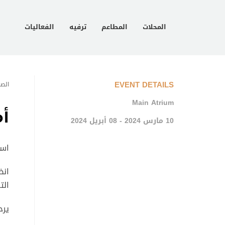
المحلات
المطاعم
ترفيه
الفعاليات
EVENT DETAILS
الصف
Main Atrium
أ
10 مارس 2024 - 08 أبريل 2024
است
انض
الت
يرحب 