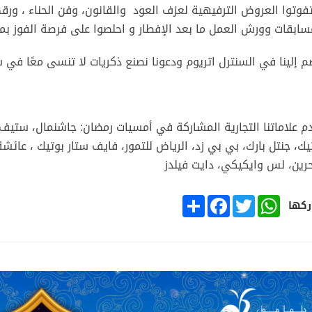
تفوتوا العروض الترفيهية لعزف العود والقانون، وفن الحناء ، ورقص
سابقات وورش العمل ما بعد الإفطار و احلصوا على فرصة الفوز بم
م إلينا في السنترل اتريوم ودعونا نصنع ذكريات لا تنسى معًا في 
م علاماتنا التجارية المشاركة في أمسيات رمضان: جاشنمال، ستيف م
يك، جنتل بارك، بي بي زد، الرياض للتمور، فايف ستار بوتيك ، عائشة 
حرين، لس وايكيكي، دايت فيلدز
SHARE
FACEBOOK
TWITTER
WHATSAPP
كها