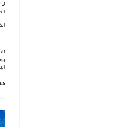
لا 
الم
انض
نقد
بوت
الب
شار