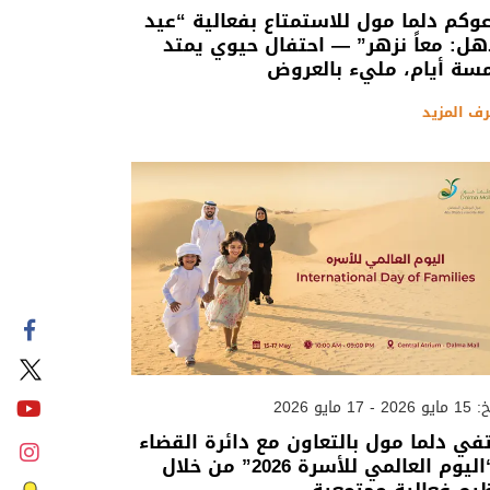
وكم دلما مول للاستمتاع بفعالية “عيد
ل: معاً نزهر” — احتفال حيوي يمتد
سة أيام، مليء بالعروض
رف المزيد
 - 17 مايو 2026
في دلما مول بالتعاون مع دائرة القضاء
بـ “اليوم العالمي للأسرة 2026” من خلال