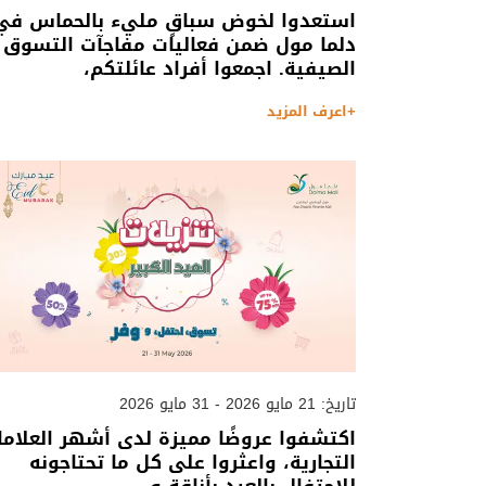
استعدوا لخوض سباقٍ مليء بالحماس في
دلما مول ضمن فعاليات مفاجآت التسوق
الصيفية. اجمعوا أفراد عائلتكم،
+اعرف المزيد
تاريخ: 21 مايو 2026 - 31 مايو 2026
اكتشفوا عروضًا مميزة لدى أشهر العلاما
التجارية، واعثروا على كل ما تحتاجونه