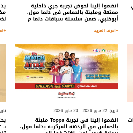
انضموا إلينا لخوض تجربة جري داخلية
يدع
ممتعة ومليئة بالحماس في دلما مول،
مذه
أبوظبي، ضمن سلسلة سباقات دلما م
لخم
+اعرف المزيد
+اع
تاريخ: 22 مايو 2026 - 23 مايو 2026
تاريخ: 15 مايو 2026
ت
انضموا إلينا في تجربة Topps مليئة
يحت
بالحماس في الردهة المركزية بدلما مول،