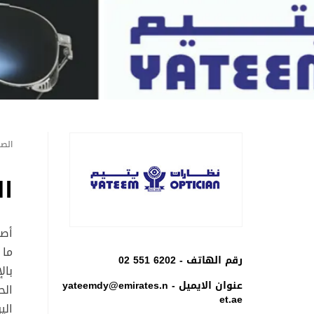
الصف
ال
رقم الهاتف -
02 551 6202
بال
عنوان الايميل -
yateemdy@emirates.n
الح
et.ae
الي