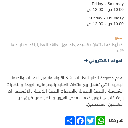
Friday - Saturday
10:00 ص - 12:00 ص
Sunday - Thursday
10:00 ص - 12:00 ص
الدفع
نقداً,بطاقة الائتمان / قسيمة ,دلما مول بطاقة الهدايا ,نقداً هدايا دلما
مول
الموقع الالكتروني
تقدم مجموعة الجابر للنظارات تشكيلة واسعة من النظارات والخدمات
البصرية, التي تشمل بيع منتجات العناية بالبصر عالية الجودة والنظارات
الشمسية والطبية العصرية والعدسات الطبية اللاصقة والاكسسوارات,
بالإضافة إلى توفير خدمات فحص العيون والنظر ضمن فريق من
الفاحصين المتخصصين.
SHARE
FACEBOOK
TWITTER
WHATSAPP
شاركها