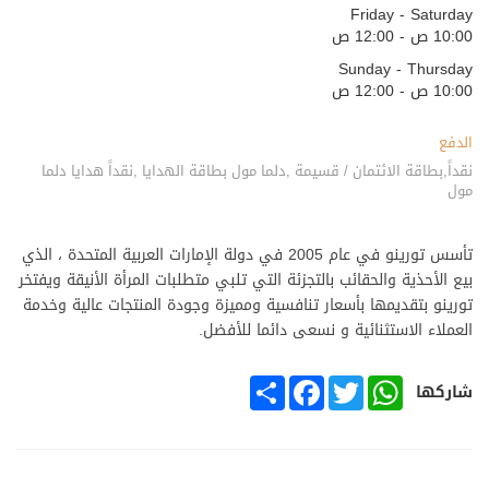
Friday - Saturday
10:00 ص - 12:00 ص
Sunday - Thursday
10:00 ص - 12:00 ص
الدفع
نقداً,بطاقة الائتمان / قسيمة ,دلما مول بطاقة الهدايا ,نقداً هدايا دلما
مول
تأسس تورينو في عام 2005 في دولة الإمارات العربية المتحدة ، الذي
بيع الأحذية والحقائب بالتجزئة التي تلبي متطلبات المرأة الأنيقة ويفتخر
تورينو بتقديمها بأسعار تنافسية ومميزة وجودة المنتجات عالية وخدمة
العملاء الاستثنائية و نسعى دائما للأفضل.
SHARE
FACEBOOK
TWITTER
WHATSAPP
شاركها