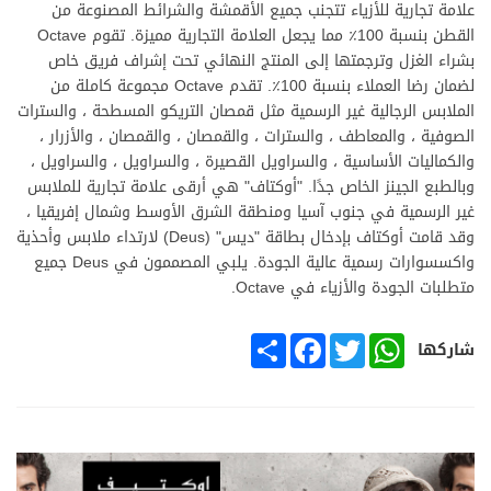
علامة تجارية للأزياء تتجنب جميع الأقمشة والشرائط المصنوعة من
القطن بنسبة 100٪ مما يجعل العلامة التجارية مميزة. تقوم Octave
بشراء الغزل وترجمتها إلى المنتج النهائي تحت إشراف فريق خاص
لضمان رضا العملاء بنسبة 100٪. تقدم Octave مجموعة كاملة من
الملابس الرجالية غير الرسمية مثل قمصان التريكو المسطحة ، والسترات
الصوفية ، والمعاطف ، والسترات ، والقمصان ، والقمصان ، والأزرار ،
والكماليات الأساسية ، والسراويل القصيرة ، والسراويل ، والسراويل ،
وبالطبع الجينز الخاص جدًا. "أوكتاف" هي أرقى علامة تجارية للملابس
غير الرسمية في جنوب آسيا ومنطقة الشرق الأوسط وشمال إفريقيا ،
وقد قامت أوكتاف بإدخال بطاقة "ديس" (Deus) لارتداء ملابس وأحذية
واكسسوارات رسمية عالية الجودة. يلبي المصممون في Deus جميع
متطلبات الجودة والأزياء في Octave.
SHARE
FACEBOOK
TWITTER
WHATSAPP
شاركها