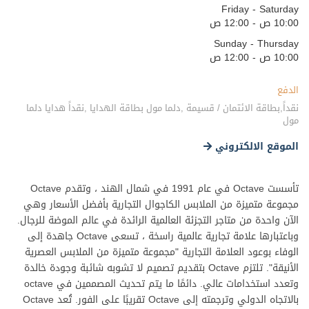
Friday - Saturday
10:00 ص - 12:00 ص
Sunday - Thursday
10:00 ص - 12:00 ص
الدفع
نقداً,بطاقة الائتمان / قسيمة ,دلما مول بطاقة الهدايا ,نقداً هدايا دلما
مول
الموقع الالكتروني
تأسست Octave في عام 1991 في شمال الهند ، وتقدم Octave
مجموعة متميزة من الملابس الكاجوال التجارية بأفضل الأسعار وهي
الآن واحدة من متاجر التجزئة العالمية الرائدة في عالم الموضة للرجال.
وباعتبارها علامة تجارية عالمية راسخة ، تسعى Octave جاهدة إلى
الوفاء بوعود العلامة التجارية "مجموعة متميزة من الملابس العصرية
الأنيقة". تلتزم Octave بتقديم تصميم لا تشوبه شائبة وجودة خالدة
وتعدد استخدامات عالي. دائمًا ما يتم تحديث المصممين في octave
بالاتجاه الدولي وترجمته إلى Octave تقريبًا على الفور. تُعد Octave