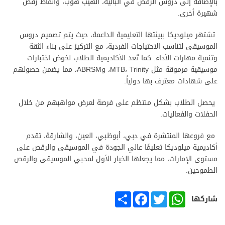
بالإضافة إلى دروس الرقص في الباليه، الهيب هوب، وأنماط رقص
شهيرة أخرى.
تشتهر ميلوديكا ببيئتها التعليمية الداعمة، حيث يتم تصميم دروس
الموسيقى لتناسب الاحتياجات الفردية، مع التركيز على بناء الثقة
وتنمية مهارات الأداء. كما تُعد الأكاديمية الطلاب لخوض اختبارات
موسيقية مرموقة مثل MTB، Trinity، وABRSM، مما يضمن حصولهم
على شهادات معترف بها دولياً.
يحصل الطلاب بشكل منتظم على فرصة لعرض مواهبهم من خلال
الحفلات والفعاليات.
مع فروعها المنتشرة في دبي، أبوظبي، العين، والشارقة، تقدم
أكاديمية ميلوديكا تعليمًا عالي الجودة في الموسيقى والرقص على
مستوى الإمارات، مما يجعلها الخيار الأول لمحبي الموسيقى والرقص
الطموحين.
SHARE
FACEBOOK
TWITTER
WHATSAPP
شاركها