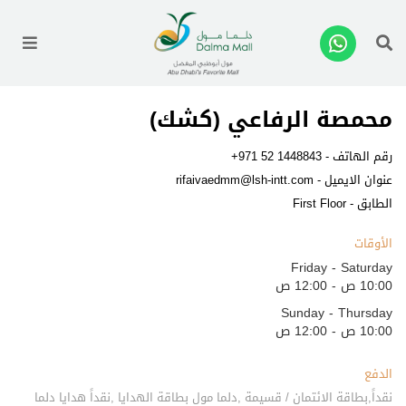
enu
محمصة الرفاعي (كشك)
رقم الهاتف -
+971 52 1448843
عنوان الايميل -
rifaivaedmm@lsh-intt.com
الطابق - First Floor
الأوقات
Friday - Saturday
10:00 ص - 12:00 ص
Sunday - Thursday
10:00 ص - 12:00 ص
الدفع
نقداً,بطاقة الائتمان / قسيمة ,دلما مول بطاقة الهدايا ,نقداً هدايا دلما