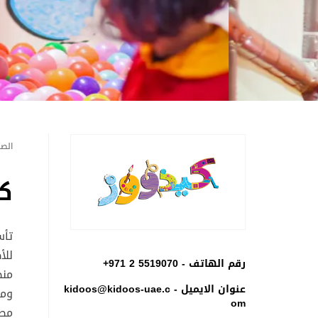
الصف
ك
للأ
رقم الهاتف -
+971 2 5519070
منط
عنوان الايميل -
kidoos@kidoos-uae.c
ومر
om
مصم