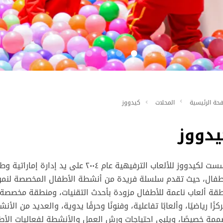
حة الرئيسية
المحلات
كيدووز
يدووز
تأسست لكيدووز ‏للألعاب الترفيهية عام ٠٤
طفال، حيث تقدم سلسلة فريدة من أنشطة الأطفال المخصصة لنموه
قة ألعاب ناعمة للأطفال مزودة بأحدث التقنيات، ومنطقة مخصصة 
كزًا رياضيًا، وألعابًا تفاعلية، وفنونًا وحرفًا يدوية، والعديد من ا
مة خصيصًا، ويلبي احتياجات ورش العمل والأنشطة لفعاليات الأطف