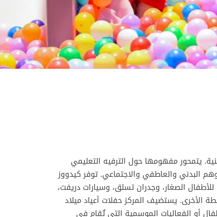
٢٠ على يد إدارة إماراتية وطنية. يتمحور مفهومها حول الترفيه التعليمي
م البدني والعاطفي والاجتماعي. توفر كيدووز
للأطفال الصغار، وجدران تسلق، وسيارات دريفت،
لأنشطة الأخرى. يستضيف المركز حفلات أعياد ميلاد
ال أو الفعاليات الموسمية التي تُقام في