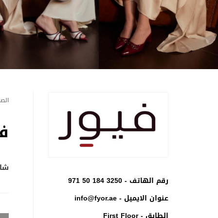
الصف
ف
شار
رقم الهاتف -
971 50 184 3250
عنوان الايميل -
info@fyor.ae
الطابق - First Floor