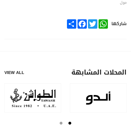
مول
SHARE
FACEBOOK
TWITTER
WHATSAPP
شاركها
المحلات المشابهة
VIEW ALL