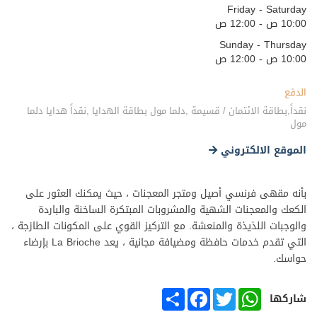
Friday - Saturday
10:00 ص - 12:00 ص
Sunday - Thursday
10:00 ص - 12:00 ص
الدفع
نقداً,بطاقة الائتمان / قسيمة ,دلما مول بطاقة الهدايا ,نقداً هدايا دلما
مول
الموقع الالكتروني
بأنه مقهى فرنسي أصيل ومتجر المعجنات ، حيث يمكنك العثور على
الكعك والمعجنات الشهية والمشروبات المبتكرة الساخنة والباردة
والوجبات اللذيذة والمنعشة. مع التركيز القوي على المكونات الطازجة ،
التي تقدم خدمات حافظة ومضيافة مجانية ، يعد La Brioche بإرضاء
حواسك.
SHARE
FACEBOOK
TWITTER
WHATSAPP
شاركها