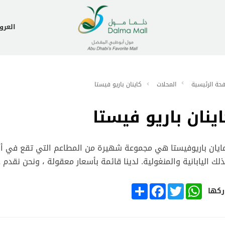
العر
حة الرئيسية
المحلات
كاينان باريو فيستا
ينان باريو فيستا
ايان باريوفيستا هي مجموعة شهيرة من المطاعم التي تقع في أبوظ
لك اليابانية والمنغولية. لدينا قائمة بأسعار معقولة ، ونحن نقدم 
SHARE
FACEBOOK
TWITTER
WHATSAPP
كها