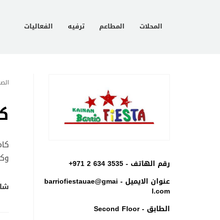
المحلات
المطاعم
ترفيه
الفعاليات
الصف
كا
كام
وكذ
رقم الهاتف -
+971 2 634 3535
عنوان الايميل -
barriofiestauae@gmai
شار
l.com
الطابق - Second Floor