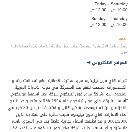
Friday - Saturday
10:00 ص - 12:00 ص
Sunday - Thursday
10:00 ص - 12:00 ص
الدفع
نقداً,بطاقة الائتمان / قسيمة ,دلما مول بطاقة الهدايا ,نقداً هدايا دلما
مول
الموقع الالكتروني
شركة هاي فون تيليكوم مورد محترف لأجهزة الهواتف المتحركة و
ااكسسورات الملحقة للهواتف المتحركة في دولة الامارات العربية
المتحدة. لدى شركة هاي فون تيليكوم شركة أخت اسمها موبيكوم.
تأسست شركة هاي فون تيليكوم عام 1994 بافتتاح متجر واحد للبيع
بالتجزئة و من ثم توسعت بشكل هائل و افتتحت أكثر من 30 فرع في
أنحاء الامارات. هاي فون تيليكوم شركة حائزة على شهادة الايزو
9001:2008 و قد أطلقت اسماء تجارية خاصة بها في السوق باسم
مايسترو و آي سيف. حازت شركة هاي فون تيليكوم على لقب أفضل