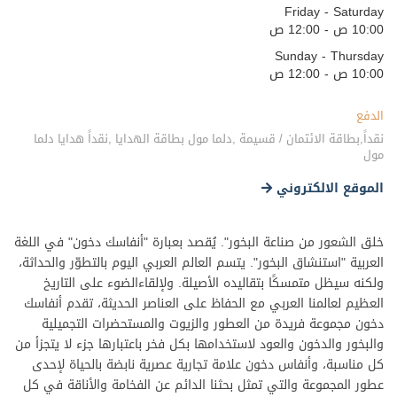
Friday - Saturday
10:00 ص - 12:00 ص
Sunday - Thursday
10:00 ص - 12:00 ص
الدفع
نقداً,بطاقة الائتمان / قسيمة ,دلما مول بطاقة الهدايا ,نقداً هدايا دلما
مول
الموقع الالكتروني
خلق الشعور من صناعة البخور". يُقصد بعبارة "أنفاسك دخون" في اللغة
العربية "استنشاق البخور". يتسم العالم العربي اليوم بالتطوّر والحداثة،
ولكنه سيظل متمسكًا بتقاليده الأصيلة. ولإلقاءالضوء على التاريخ
العظيم لعالمنا العربي مع الحفاظ على العناصر الحديثة، تقدم أنفاسك
دخون مجموعة فريدة من العطور والزيوت والمستحضرات التجميلية
والبخور والدخون والعود لاستخدامها بكل فخر باعتبارها جزء لا يتجزأ من
كل مناسبة، وأنفاس دخون علامة تجارية عصرية نابضة بالحياة لإحدى
عطور المجموعة والتي تمثل بحثنا الدائم عن الفخامة والأناقة في كل