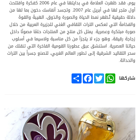
يوم، فقد ظهرت العلامة في بدايتها في عام 2006 كفكرة وافتتحت
أول متجر لها في أبريل عام 2007. وتجسد أنفاسك دخون بما لها من
دلالة حقيقية تُظهر نمط الحياة والصورة والذوق، الهيبةَ والقوةَ
والفخامةَ التي تعكس التراث الثقافي الغني للجزيرة العربية من خلال
صورة مبتكرة وعصرية. يمثل كل منتج من المنتجات حلمًا مصونًا داخل
زجاجة رقيقة، وهو جزء لا يتجزأ من كل مناسبة ولاسيما في أسلوب
حياتنا العصرية. استنشق عبق عطورنا القومية الفاخرة التي تنقلك من
سحر التقاليد الشرقية إلى تطور العالم الغربي، لتصنع جسراً بين التراث
والحداثة.
SHARE
FACEBOOK
TWITTER
WHATSAPP
شاركها