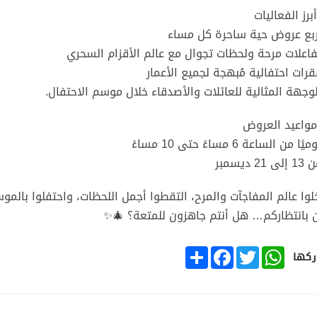
برز الفعاليات
ربع عروض حية ساحرة كل مساء
فاعلات مرحة ولحظات تجوال مع عالم الأقزام السحري
قرات احتفالية مُبهجة لجميع الأعمار
لوجهة المثالية للعائلات والأصدقاء خلال موسم الاحتفال.
واعيد العروض
ًا من الساعة 6 مساءً حتى 10 مساءً
 21 ديسمبر
لوا عالم المفاجآت والمرح، التقطوا أجمل اللحظات، واحتفلوا بالم
 بانتظاركم… هل أنتم جاهزون للمتعة؟ 🎄✨
SHARE
FACEBOOK
TWITTER
WHATSAPP
كها