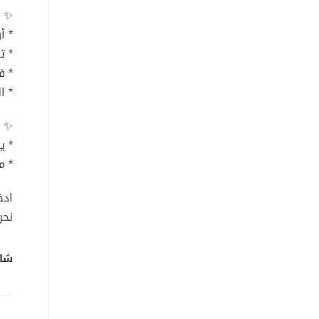
✨ أ
* أ
* ت
* ف
* ا
✨ م
* يومي
* من 13 إلى
ادخ
نحن
شار