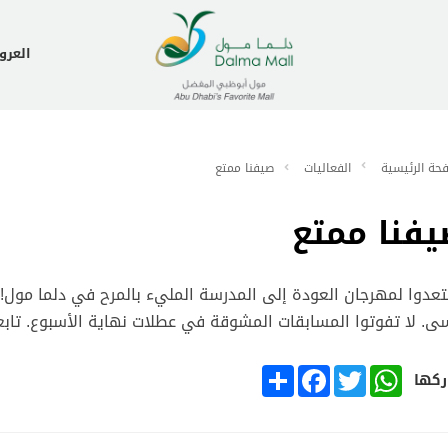
العر
حة الرئيسية
الفعاليات
صيفنا ممتع
فنا ممتع
عدوا لمهرجان العودة إلى المدرسة المليء بالمرح في دلما مول! 
سى. لا تفوتوا المسابقات المشوقة في عطلات نهاية الأسبوع. تابع
SHARE
FACEBOOK
TWITTER
WHATSAPP
كها