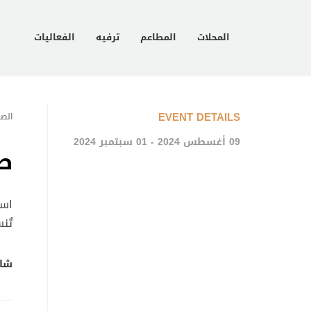
المحلات
المطاعم
ترفيه
الفعاليات
EVENT DETAILS
الصف
09 أغسطس 2024 - 01 سبتمبر 2024
صي
است
تُن
شار