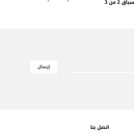
باق 2 من 3
إرسال
اتصل بنا