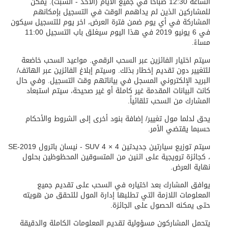
الساعة 12:30 صباحًا في جميع الأيام (الأحد - السبت). يمكن
للمشاركين الذين لم يداهمم الوقت في التسجيل بإمكانهم
المشاركة في أي يوم ضمن فترة العرض، اخر يوم للتسجيل سيكون
في 6 يونيو 2019 في هذا اليوم سيغلق باب التسجيل 11:00
مساءً.
سيتم اختيار الفائزين عبر السحب الرقمي. مواعيد السحب خاضعة
للتغيير دون تقديم إخطار بذلك. وسيتم إبلاغ الفائزين عبر الهاتف/
البريد الإلكتروني المسجل في بياناتهم وقت التسجيل. وفي حال
كانت البيانات المقدمة غير كاملة أو غير صحيحة، سيتم استبعاد
المشارك من السحب تلقائياً.
يحق لدلما مول تغيير/ إضافة بنود أخرى إلى الشروط والأحكام
حسبما يقتضي الأمر.
سيتم توزيع سيارتين جديدتين 4 × 4 SUV - نيسان باترول SE-2019
، كجائزة ترويجية على اثنين من المتسوقين المحظوظين بحلول
نهاية العرض.
يوافق المشارك بعد اختياره في السحب على تقديم جميع
المعلومات اللازمة التي تطلبها إدارة المول للتحقق من هويته
حتى يمكنه الحصول على الجائزة.
يتحمل المشاركون مسؤولية تقديم المعلومات الكاملة والدقيقة