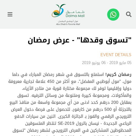
enu
"تسوق وقدها" - عرض رمضان
EVENT DETAILS
05 مايو 2019 - 06 يونيو 2019
رمضان كريم
!
استمتع بالتسوق في شهر رمضان المبارك في دلما
مول، "مول أبوظبي المفضل"، مع أكثر من 450 علامة تجارية معروفة
دوليا وإقليميا توفر لك مجموعة مختارة قوية من متاجر الأزياء،
والمأكولات، ومجموعة كبيرة ومتنوعة من وسائل الترفيه. تسوق
بمقابل 200 درهم كحد ادنى من أي مجموعة واسعة من منافذ البيع
بالتجزئة أو 500 درهم من كارفور، للحصول على فرصة دخول العرض
الترويجي الرقمي والفوز بـ الجائزة الكبرى. اثنين من سيارات الدفع
الرباعي الجديدة - نيسان باترول SE-2019
تنتظر المتسوقين
المحظوظين المشاركين في العرض الترويجي لشهر رمضان "تسوق