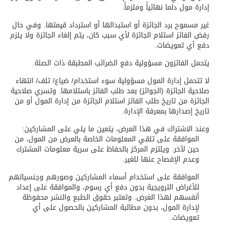
إدارة مول دلما نهائياً وملزماً.
غير مسموح برد الجائزة أو استبدالها أو استرداد قيمتها. وفي حال
رفض الفائز استلام الجائزة لأي سبب كان، يتم إلغاء الجائزة ولا يلزم
دفع أي تعويضات.
يتحمل الفائزون مسؤولية دفع الضرائب المطبقة ذات الصلة.
لا تتحمل إدارة المول مسؤولية سوء استخدام/ ضياع/ تلف/ انتهاء
صلاحية الجائزة (الجوائز) بعد طلب الفائز باستلامها. وتسري صلاحية
الجائزة من تاريخ طلب الفائز استلام الجائزة من إدارة المول أو من
تاريخ إصدارها بمعرفة الإدارة.
وعند الاشتراك في هذا العرض، يتعين ما يلي على المشاركين:
الموافقة على تلقي المعلومات الخاصة بالعرض من المول، من
حين لآخر. ويلتزم المركز بالحفاظ على سرية معلومات المشترك
وعدم الإفصاح عنها للغير.
الموافقة على استخدام أسماء المشاركين وصورهم وجنسياتهم
للأغراض الترويجية بدون دفع أي رسوم، والموافقة على إعداد
أنفسهم لهذا الغرض. وتعتبر حقوق الطبع والنشر محفوظة
لإدارة المول، بدون مطالبة المشاركين بالحصول على أي
تعويضات.