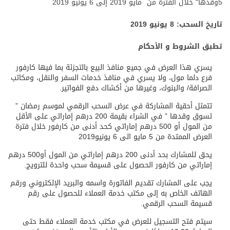
5 مايو 2019 إلى 6 يونيو 2019
وقدها" خلال الفترة من
تاريخ السحب:
8
يونيو
2019
تطبق الشروط و الأحكام
يسري هذا العرض في جميع منافذ البيع بالتجزئة بما فيها كارفور
فرع دلما مول، ولا يسري في منافذ خدمات السفر والنقل، ومكاتب
الصرافة/ والبنوك، وغيرها من أكشاك دفع الفواتير.
تتمثل أحقية المشاركة في عرض السحب الرقمي لموسم رمضان ”
تسوق وقدها ” في الشراء بقيمة 200 درهم إماراتي على الأقل
من المول أو 500 درهم إماراتي كحد أدنى من كارفور خلال فترة
العرض الممتدة من 5 مايو الى 6 يونيو2019
يحق للمشارك بحد أدنى 200 درهم إماراتي من المول أو500 درهم
إماراتي من كارفور الحصول على قسيمة سحب واحدة للترويج.
يجب على المشارك تقديم الفاتورة واسمه والبريد الإلكتروني ورقم
الهاتف الخاص به إلى مكتب خدمة العملاء للحصول على رقم
قسيمة السحب الرقمي.
سيتم فتح التسجيل للعرض في مكتب خدمة العملاء فقط حتى