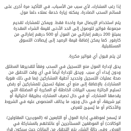
إذا رغب المشارك، لأي سبب من الأسباب، في التأكيد مرة أخرى على
قسائم السحب الصادرة، يمكنه زيارة خدمة عملاء دلما مول.
يتم استخدام الإيصال مرة واحدة فقط. ويمكن للمشارك تقديم
مجموعة فواتير للوصول إلى الحد الأدنى لقيمة الشراء المقدرة
بمبلغ 200 درهم إماراتي من المول أو 500 درهم إماراتي من
كارفور. كما يمكن إضافة قيمة الرصيد إلى إيصالات التسوق
المستقبلية.
لن يتم قبول أي فواتير مكررة.
يحق لإدارة المول منع التسجيل في السحب وفقاً لتقديرها المطلق
ودون إبداء أي سبب. ويحق للإدارة أيضاً في أي وقت التحقق من
صحة عمليات التسجيل وتحديد أحقية المشاركين (بما في ذلك هوية
المشارك)، بالإضافة إلى منع أي عملية تسجيل للمشاركين أو رفض
تسليم الجائزة بسبب البيانات الخاطئة أو المكررة أو المضللة التي
يقدمها المشارك، أو في حال تصرف المشارك بطريقة احتيالية أو
غير شريفة، أو في حال وجود ما يخالف المنصوص عليه في الشروط
والأحكام أو ما يُسيئ للعرض.
لا يُسمح لموظفي إدارة المول أو التابعين له (الموردين/ المقاولين/
الوكالات) أو الموظفين المستأجرين أو عائلاتهم بالمشاركة في
العرض. وفي حالة الشك، يتم التحقق من البيانات حيث سيكون قرار