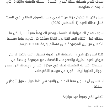
سوف نقوم بتغطية حلقة تحدي التسوق المليئة بالمتعة والإثارة التي
لا يمكنك مقاومتها
سجل الان !!! لتكون جزءًا من " تحدي دلما للتسوق العائلي في العيد"
خلال عطلة العيد (1 أغسطس 2020).
سوف نقدم لك ميزانية لإنفاقها ، ونضع لك وقتاً معيناً لشراء كل ما
يمكنك قبل انتهاء العد التنازلي. الفائز سيأخذ كل شيء بينما سيحصل
الأفضل من بين المجموعة على قسائم بقيمة 10،000 درهم
.
هذا ليس كل شيء ، بالاضافة إلى تجربة تسوق رائعة بانتظارك من
عروض العيد المثيرة والخصومات الضخمة ، عبر مجموعة واسعة من
العلامات التجارية المفضلة لديك في مركزنا التجاري بالإضافة إلى بعض
الجوائز المثيرة أيضًا ، كجزء من موسم التخفيضات.
لا تنسى أن تسجل معنا للاحتفال بالعيد في دلما مول
-
مول أبوظبي
المفضل
نتمنى لكم جميعاً عيد مبارك
!