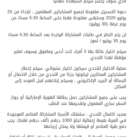
الذي سوف يخسر سيتم استبعاده تلقائيًا
دعوة التسجيل مفتوحة لجميع المشاركين المهتمين ، ابتداءً من 20
يوليو 2020 وستبقى مفتوحة فقط حتى الساعة 5:30 مساءً من
يوم عرفة (30 يوليو)
لن يتم النظر في طلبات المشاركة الواردة بعد الساعة 5:30 مساءً
يوم 30 يوليو / تموز
سيتم اختيار عائلة بها 3 أفراد كحد أدنى ومافوق وسوف تعتبر
مؤهلة لهذا التحدي
عملية الاختيار للتحدي سيكون اختيار عشوائي. سيتم إخطار
المشاركين المختارين ليكونوا جزءًا من التحدي من خلال الاتصال أو
الرسالة أو البريد الإلكتروني ، وسيتم إبلاغهم قبل الموعد إلى
المكان.
يجب على جميع المشاركين حمل بطاقة الهوية الإماراتية أو جواز
السفر ساري المفعول وتقديمها عند الطلب
بمجرد اكتمال التحدي ، ستمتلك الأسرة المشاركة العناصر الموجودة
في العربة بقيمة إجمالية تبلغ 1000 درهم (ألف درهم فقط). يجب
دفع بقية العناصر أو قيمتها ولا يمكن إرجاعها