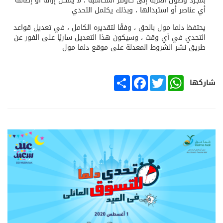
بمجرد وصول العربة إلى كاونتر المحاسبة ، لا يمكن إزالة أو إضافة
أي عناصر أو استبدالها ، وبذلك يكتمل التحدي
يحتفظ دلما مول بالحق ، وفقًا لتقديره الكامل ، في تعديل قواعد
التحدي في أي وقت ، وسيكون هذا التعديل ساريًا على الفور عن
طريق نشر الشروط المعدلة على موقع دلما مول
SHARE
FACEBOOK
TWITTER
WHATSAPP
شاركها