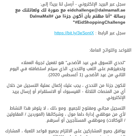
سجل عبر البريد الإلكتروني - أرسل لنا بريدًا إلى:
eidchallenge@dalmamall.ae مع صورة لك ولعائلتك مع
رسالة "أنا مهتم بأن أكون جزءًا من #DalmaMall
#EidShoppingChallenge"
سجل عبر الرابط :
https://bit.ly/3eSontX
القواعد واللوائح العامة:
"تحدي التسوق في عيد الأضحى" هو تفعيل تجربة العملاء
وتحفيزهم على اللعب والتحدي، الذي سيتم استضافته في اليوم
الثاني من عيد الأضحى (1 أغسطس 2020).
لتكون جزءًا من التحدي ، يجب عليك إكمال عملية التسجيل من خلال
أي من المنصات الثلاثة - الفيسبوك أو الانستقرام أو إرسال بريد
الإلكتروني
التسجيل مجاني ومفتوح للجميع. ومع ذلك ، لا يتوفر هذا النشاط
لأي من موظفي إدارة دلما مول ، وشركائها (الموردين / المقاولين
/ الوكالات) وموظفي المستأجرين أو أسرهم.
يوافق جميع المشاركين على الالتزام بجميع قواعد اللعبة ، المشارك