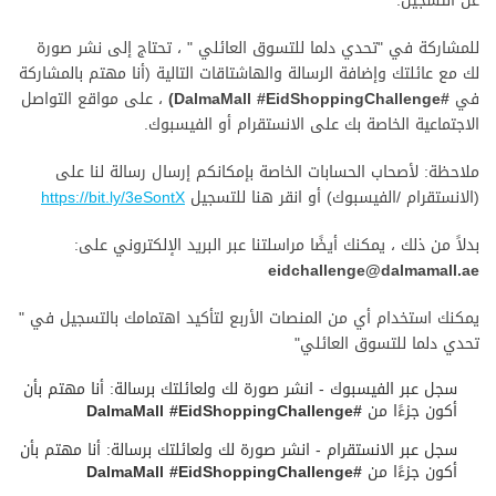
عن التسجيل:
للمشاركة في "تحدي دلما للتسوق العائلي " ، تحتاج إلى نشر صورة
لك مع عائلتك وإضافة الرسالة والهاشتاقات التالية (أنا مهتم بالمشاركة
في
#DalmaMall #EidShoppingChallenge)
، على مواقع التواصل
الاجتماعية الخاصة بك على الانستقرام أو الفيسبوك.
ملاحظة: لأصحاب الحسابات الخاصة بإمكانكم إرسال رسالة لنا على
(الانستقرام /الفيسبوك) أو انقر هنا للتسجيل
https://bit.ly/3eSontX
بدلاً من ذلك ، يمكنك أيضًا مراسلتنا عبر البريد الإلكتروني على:
eidchallenge@dalmamall.ae
يمكنك استخدام أي من المنصات الأربع لتأكيد اهتمامك بالتسجيل في "
تحدي دلما للتسوق العائلي"
سجل عبر الفيسبوك - انشر صورة لك ولعائلتك برسالة: أنا مهتم بأن
أكون جزءًا من
#DalmaMall #EidShoppingChallenge
سجل عبر الانستقرام - انشر صورة لك ولعائلتك برسالة: أنا مهتم بأن
أكون جزءًا من
#DalmaMall #EidShoppingChallenge